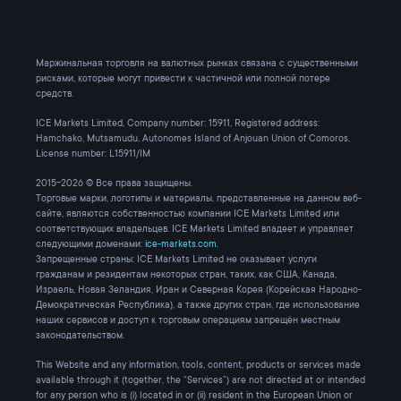
Маржинальная торговля на валютных рынках связана с существенными
рисками, которые могут привести к частичной или полной потере
средств.
ICE Markets Limited, Company number: 15911, Registered address:
Hamchako, Mutsamudu, Autonomes Island of Anjouan Union of Comoros,
License number: L15911/IM
2015-2026 © Все права защищены.
Торговые марки, логотипы и материалы, представленные на данном веб-
сайте, являются собственностью компании ICE Markets Limited или
соответствующих владельцев. ICE Markets Limited владеет и управляет
следующими доменами:
ice-markets.com
.
Запрещенные страны: ICE Markets Limited не оказывает услуги
гражданам и резидентам некоторых стран, таких, как США, Канада,
Израель, Новая Зеландия, Иран и Северная Корея (Корейская Народно-
Демократическая Республика), а также других стран, где использование
наших сервисов и доступ к торговым операциям запрещён местным
законодательством.
This Website and any information, tools, content, products or services made
available through it (together, the “Services”) are not directed at or intended
for any person who is (i) located in or (ii) resident in the European Union or