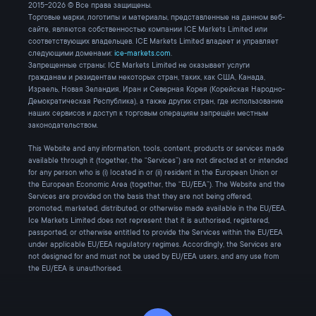
2015-2026 © Все права защищены.
Торговые марки, логотипы и материалы, представленные на данном веб-
сайте, являются собственностью компании ICE Markets Limited или
соответствующих владельцев. ICE Markets Limited владеет и управляет
следующими доменами:
ice-markets.com
.
Запрещенные страны: ICE Markets Limited не оказывает услуги
гражданам и резидентам некоторых стран, таких, как США, Канада,
Израель, Новая Зеландия, Иран и Северная Корея (Корейская Народно-
Демократическая Республика), а также других стран, где использование
наших сервисов и доступ к торговым операциям запрещён местным
законодательством.
This Website and any information, tools, content, products or services made
available through it (together, the “Services”) are not directed at or intended
for any person who is (i) located in or (ii) resident in the European Union or
the European Economic Area (together, the “EU/EEA”). The Website and the
Services are provided on the basis that they are not being offered,
promoted, marketed, distributed, or otherwise made available in the EU/EEA.
Ice Markets Limited does not represent that it is authorised, registered,
passported, or otherwise entitled to provide the Services within the EU/EEA
under applicable EU/EEA regulatory regimes. Accordingly, the Services are
not designed for and must not be used by EU/EEA users, and any use from
the EU/EEA is unauthorised.