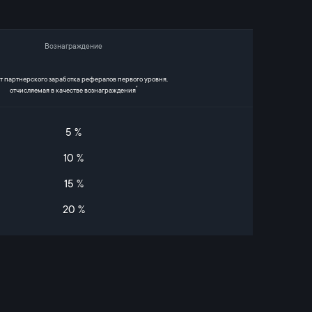
Вознаграждение
т партнерского заработка рефералов первого уровня,
*
отчисляемая в качестве вознаграждения
5 %
10 %
15 %
20 %