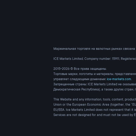
Маржинальная торговля на валютных рынках связана 
ICE Markets Limited, Company number: 15911, Register
2015-2026 © Все права защищены.
Торговые марки, логотипы и материалы, представленн
управляет следующими доменами:
ice-markets.com
.
Запрещенные страны: ICE Markets Limited не оказыва
Демократическая Республика), а также других стран,
This Website and any information, tools, content, products
Union or the European Economic Area (together, the “EU/
EU/EEA. Ice Markets Limited does not represent that it i
Services are not designed for and must not be used by 