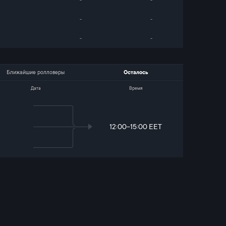
-
-
-
-
-
-
Ближайшие ролловеры
Осталось
Дата
Время
12:00-15:00 EET