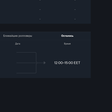
-
-
-
-
-
-
Ближайшие ролловеры
Осталось
Дата
Время
12:00-15:00 EET