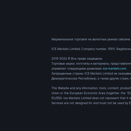
Маржинальная торговля на валютных рынках связана 
ICE Markets Limited, Company number: 15911, Register
2015-2026 © Все права защищены.
Торговые марки, логотипы и материалы, представленн
управляет следующими доменами:
ice-markets.com
.
Запрещенные страны: ICE Markets Limited не оказыва
Демократическая Республика), а также других стран,
This Website and any information, tools, content, products
Union or the European Economic Area (together, the “EU/
EU/EEA. Ice Markets Limited does not represent that it i
Services are not designed for and must not be used by 