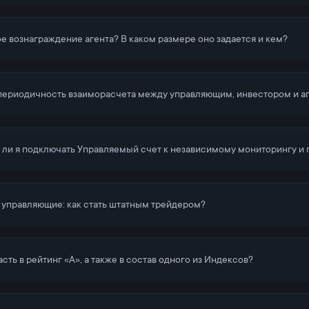
ое вознаграждение агента? В каком размере оно задается и кем?
периодичность взаиморасчета между управляющим, инвестором и а
ли я подключать Управляемый счет к независимому мониторингу и п
 управляющие: как стать штатным трейдером?
асть в рейтинг «А», а также в состав одного из Индексов?