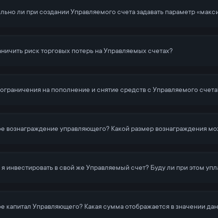
льно ли при создании Управляемого счета задавать параметр «макс
аничить риск торговых потерь на Управляемых счетах?
 ограничения на пополнение и снятие средств с Управляемого счета
ое вознаграждение управляющего? Какой размер вознаграждения мо
 я инвестировать в свой же Управляемый счет? Буду ли при этом уп
ое капитал Управляющего? Какая сумма отображается в значении дан