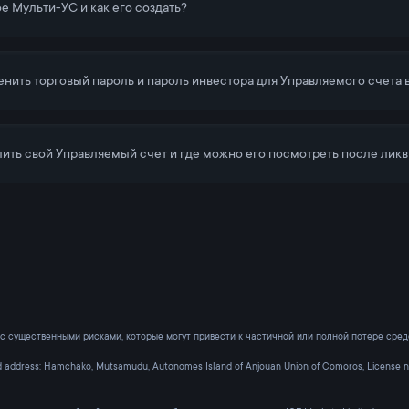
ое Мульти-УС и как его создать?
енить торговый пароль и пароль инвестора для Управляемого счета 
лить свой Управляемый счет и где можно его посмотреть после лик
с существенными рисками, которые могут привести к частичной или полной потере сред
ed address: Hamchako, Mutsamudu, Autonomes Island of Anjouan Union of Comoros, License n