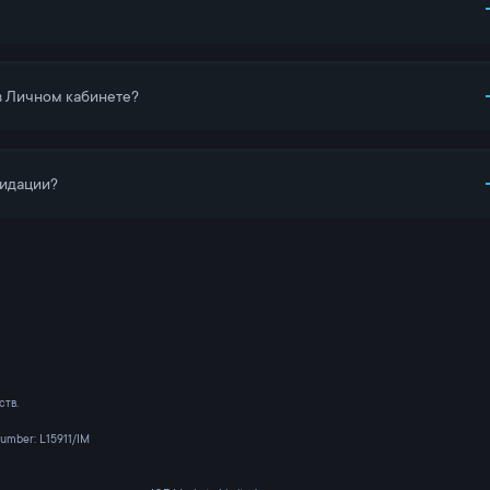
в Личном кабинете?
видации?
ств.
umber: L15911/IM