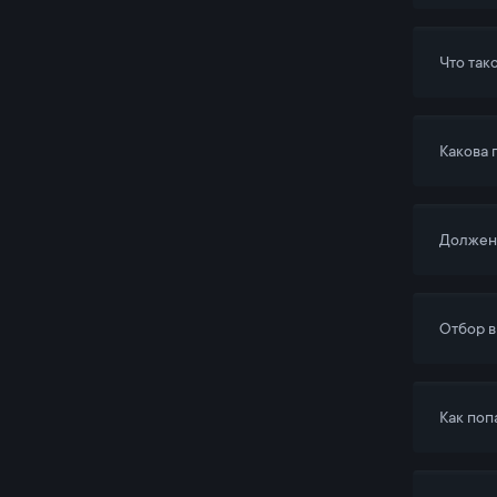
Что так
Какова 
Должен 
Отбор в
Как поп