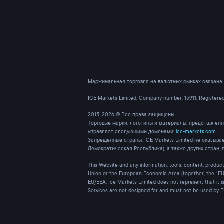
Маржинальная торговля на валютных рынках связана 
ICE Markets Limited, Company number: 15911, Register
2015-2026 © Все права защищены.
Торговые марки, логотипы и материалы, представленн
управляет следующими доменами:
ice-markets.com
.
Запрещенные страны: ICE Markets Limited не оказыва
Демократическая Республика), а также других стран,
This Website and any information, tools, content, products
Union or the European Economic Area (together, the “EU/
EU/EEA. Ice Markets Limited does not represent that it i
Services are not designed for and must not be used by 