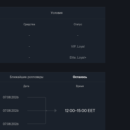
Условия
Средства
Статус
-
-
-
VIP, Loyal
-
Elite, Loyal+
Ближайшие ролловеры
Осталось
Дата
Время
07.08.2026
12:00-15:00 EET
07.08.2026
07.08.2026