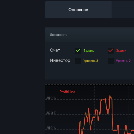
Основное
Доходность
Счет
Баланс
Эквити
Инвестор
Уровень 3
Уровень 2
ProfitLine
35.0 %
30.0 %
25.0 %