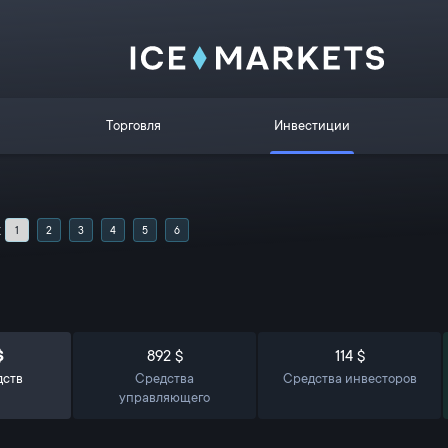
Торговля
Инвестиции
x
1
2
3
4
5
6
$
892 $
114 $
дств
Средства
Средства инвесторов
управляющего