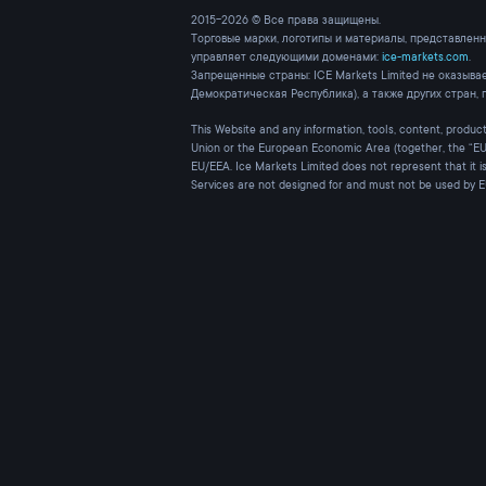
2015-2026 © Все права защищены.
Торговые марки, логотипы и материалы, представленн
управляет следующими доменами:
ice-markets.com
.
Запрещенные страны: ICE Markets Limited не оказыва
Демократическая Республика), а также других стран,
This Website and any information, tools, content, products
Union or the European Economic Area (together, the “EU/
EU/EEA. Ice Markets Limited does not represent that it i
Services are not designed for and must not be used by 