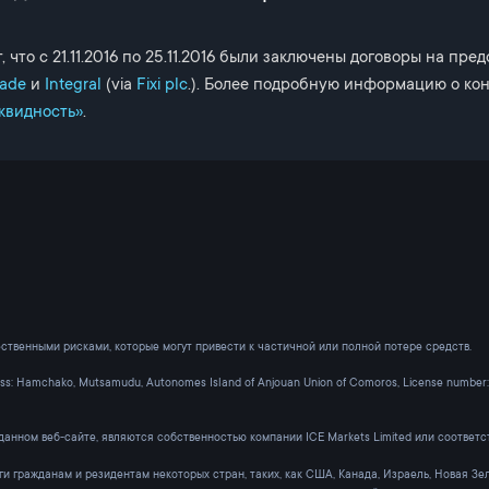
что с 21.11.2016 по 25.11.2016 были заключены договоры на пре
rade
и
Integral
(
via
Fixi plc
.). Более подробную информацию о ко
квидность»
.
ственными рисками, которые могут привести к частичной или полной потере средств.
ess: Hamchako, Mutsamudu, Autonomes Island of Anjouan Union of Comoros, License number:
данном веб-сайте, являются собственностью компании ICE Markets Limited или соответст
уги гражданам и резидентам некоторых стран, таких, как США, Канада, Израель, Новая З