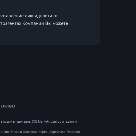
доставление ликвидности от
нтрагентах Компании Вы можете
 L15911/IM
вующих владельцев. ICE Markets Limited владеет и
еландия, Иран и Северная Корея (Корейская Народно-